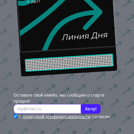
Оставьте свой емейл, мы сообщим о старте
продаж!
Хочу!
С
политикой конфиденциальности
согласен