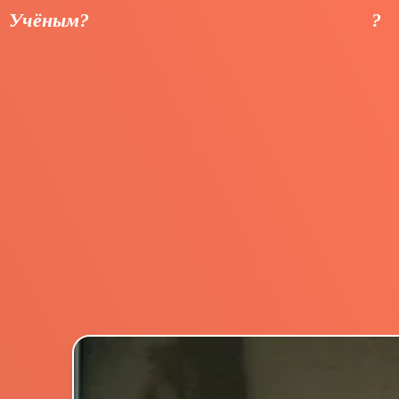
Учёным?
?