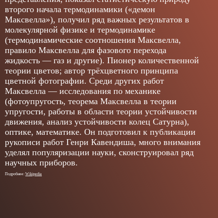
второго начала термодинамики («демон 
Максвелла»), получил ряд важных результатов в 
молекулярной физике и термодинамике 
(термодинамические соотношения Максвелла, 
правило Максвелла для фазового перехода 
жидкость — газ и другие). Пионер количественной 
теории цветов; автор трёхцветного принципа 
цветной фотографии. Среди других работ 
Максвелла — исследования по механике 
(фотоупругость, теорема Максвелла в теории 
упругости, работы в области теории устойчивости 
движения, анализ устойчивости колец Сатурна), 
оптике, математике. Он подготовил к публикации 
рукописи работ Генри Кавендиша, много внимания 
уделял популяризации науки, сконструировал ряд 
научных приборов.
Подробнее: 
Wikipedia