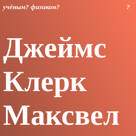
учёным
?
физиком
?
?
Джеймс 
Клерк 
Максвел