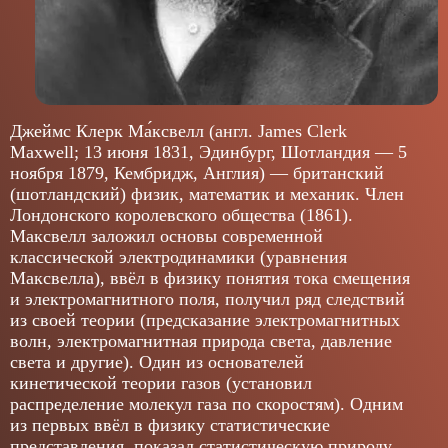
Джеймс Клерк Ма́ксвелл (англ. James Clerk 
Maxwell; 13 июня 1831, Эдинбург, Шотландия — 5 
ноября 1879, Кембридж, Англия) — британский 
(шотландский) физик, математик и механик. Член 
Лондонского королевского общества (1861). 
Максвелл заложил основы современной 
классической электродинамики (уравнения 
Максвелла), ввёл в физику понятия тока смещения 
и электромагнитного поля, получил ряд следствий 
из своей теории (предсказание электромагнитных 
волн, электромагнитная природа света, давление 
света и другие). Один из основателей 
кинетической теории газов (установил 
распределение молекул газа по скоростям). Одним 
из первых ввёл в физику статистические 
представления, показал статистическую природу 