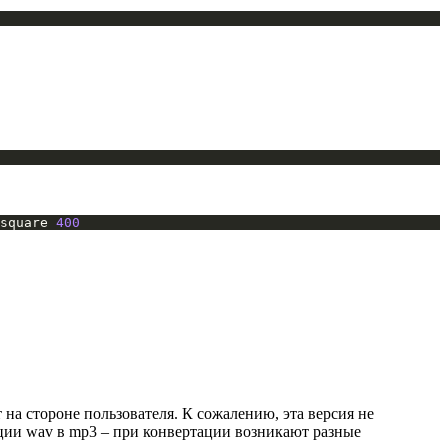
square 
400
т на стороне пользователя. К сожалению, эта версия не
ции wav в mp3 – при конвертации возникают разные