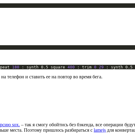
peat 
180
 : synth 0.5 square 
400
 : trim 
0
29
 : synth 0.5 
а телефон и ставить ее на повтор во время бега.
рсию sox.
– так я смогу обойтись без бэкенда, все операции буду
льше места. Поэтому пришлось разбираться с
lamejs
для конверта