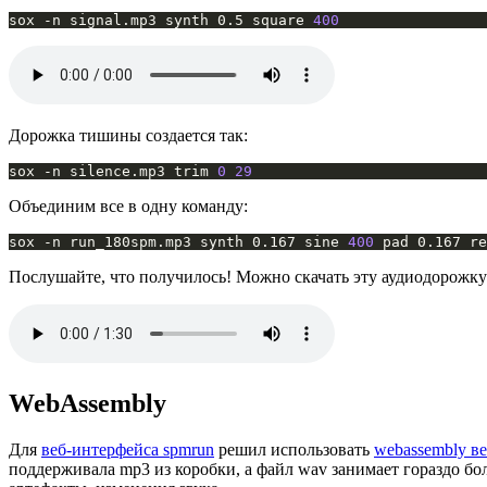
sox -n signal.mp3 synth 0.5 square 
400
Дорожка тишины создается так:
sox -n silence.mp3 trim 
0
29
Объединим все в одну команду:
sox -n run_180spm.mp3 synth 0.167 sine 
400
 pad 0.167 re
Послушайте, что получилось! Можно скачать эту аудиодорожку н
WebAssembly
Для
веб-интерфейса spmrun
решил использовать
webassembly ве
поддерживала mp3 из коробки, а файл wav занимает гораздо бо