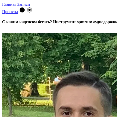
Главная
Записи
Проекты
С каким каденсом бегать? Инструмент spmrun: аудиодорожк