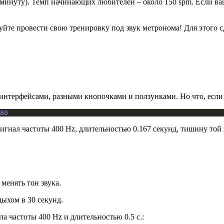
в минуту). Темп начинающих любителей – около 150 spm. Если ваш
буйте провести свою тренировку под звук метронома! Для этого 
интерфейсами, разными кнопочками и ползунками. Но что, если 
80
гнал частоты 400 Hz, длительностью 0.167 секунд, тишину той 
менять тон звука.
дыхом в 30 секунд.
а частоты 400 Hz и длительностью 0.5 с.: