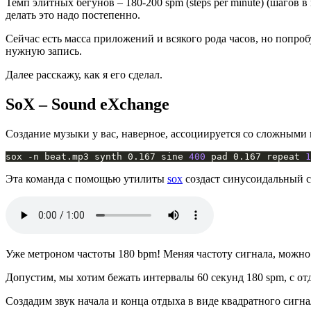
Темп элитных бегунов – 180-200 spm (steps per minute) (шагов 
делать это надо постепенно.
Сейчас есть масса приложений и всякого рода часов, но попро
нужную запись.
Далее расскажу, как я его сделал.
SoX – Sound eXchange
Создание музыки у вас, наверное, ассоциируется со сложными 
sox -n beat.mp3 synth 0.167 sine 
400
 pad 0.167 repeat 
1
Эта команда с помощью утилиты
sox
создаст синусоидальный си
Уже метроном частоты 180 bpm! Меняя частоту сигнала, можно 
Допустим, мы хотим бежать интервалы 60 секунд 180 spm, с от
Создадим звук начала и конца отдыха в виде квадратного сигнал